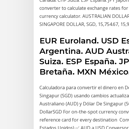
Canadá. CHF Suiza. ESP España. JPY Japó
converter to calculate exchange rates for
currency calculator. AUSTRALIAN DOLLAR,
SINGAPORE DOLLAR, SGD, 15,754.67, 15,
EUR Euroland. USD E
Argentina. AUD Austr
Suiza. ESP España. J
Bretaña. MXN México
Calculadora para convertir el dinero en D
Singapur (SGD) usando cambios actualiza
Australiano (AUD) y Dólar De Singapur (
DollarSGD For on-the-spot currency conve
reference card for every destination Con
Estados Unidos) ✅ AUD a USD Conversor d