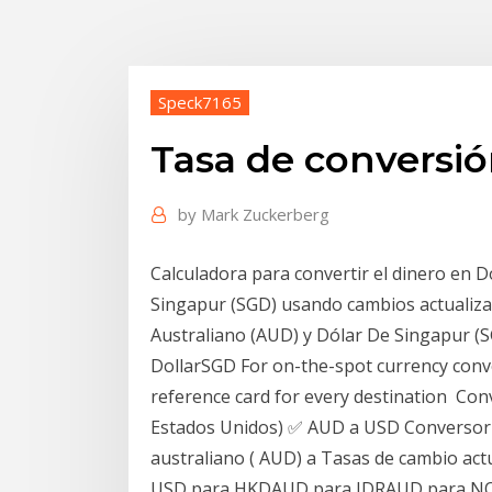
Speck7165
Tasa de conversió
by
Mark Zuckerberg
Calculadora para convertir el dinero en D
Singapur (SGD) usando cambios actualiza
Australiano (AUD) y Dólar De Singapur (
DollarSGD For on-the-spot currency conve
reference card for every destination Con
Estados Unidos) ✅ AUD a USD Conversor d
australiano ( AUD) a Tasas de cambio actua
USD para HKDAUD para IDRAUD para 