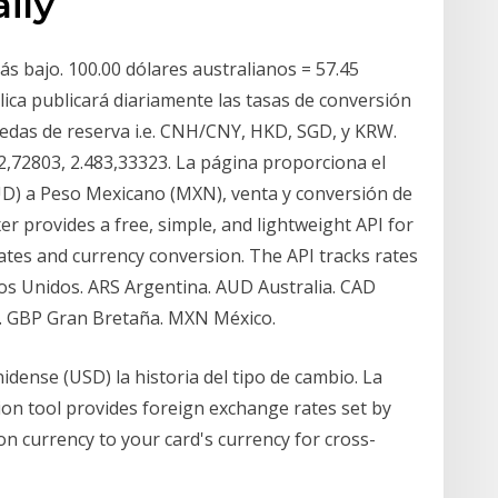
aily
ás bajo. 100.00 dólares australianos = 57.45
ica publicará diariamente las tasas de conversión
edas de reserva i.e. CNH/CNY, HKD, SGD, y KRW.
2,72803, 2.483,33323. La página proporciona el
UD) a Peso Mexicano (MXN), venta y conversión de
r provides a free, simple, and lightweight API for
ates and currency conversion. The API tracks rates
os Unidos. ARS Argentina. AUD Australia. CAD
n. GBP Gran Bretaña. MXN México.
dense (USD) la historia del tipo de cambio. La
on tool provides foreign exchange rates set by
n currency to your card's currency for cross-