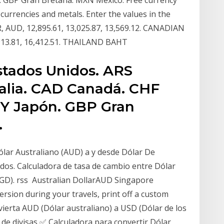
n. GBP Gran Bretaña. MXN México. Free currency
 currencies and metals. Enter the values in the
 AUD, 12,895.61, 13,025.87, 13,569.12. CANADIAN
913.81, 16,412.51. THAILAND BAHT
stados Unidos. ARS
alia. CAD Canadá. CHF
PY Japón. GBP Gran
.
ólar Australiano (AUD) a y desde Dólar De
dos. Calculadora de tasa de cambio entre Dólar
SGD). rss Australian DollarAUD Singapore
rsion during your travels, print off a custom
vierta AUD (Dólar australiano) a USD (Dólar de los
e divisas ✅ Calculadora para convertir Dólar